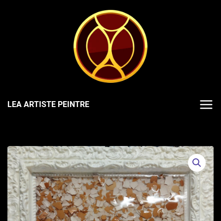
LEA ARTISTE PEINTRE
Accueil
>
Œuvres
>
Acrylique
> 5T