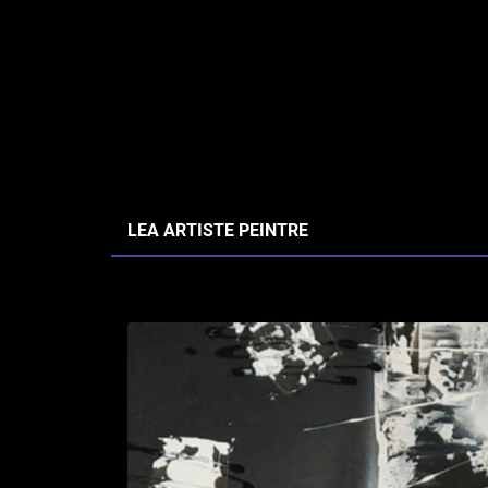
LEA ARTISTE PEINTRE
Accueil
>
Œuvres
>
Acrylique
> C4