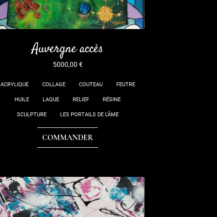
Auvergne accès
5000,00
€
ACRYLIQUE
COLLAGE
COUTEAU
FEUTRE
HUILE
LAQUE
RELIEF
RÉSINE
SCULPTURE
LES PORTAILS DE L'ÂME
COMMANDER