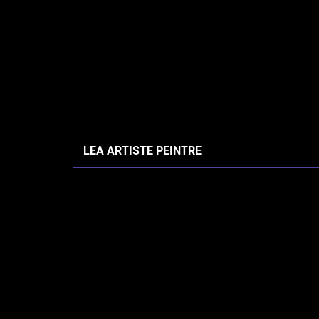
LEA ARTISTE PEINTRE
Accueil
> Produit Support > Toile