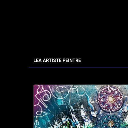
LEA ARTISTE PEINTRE
Accueil
>
Œuvres
>
Couteau
> Guérison